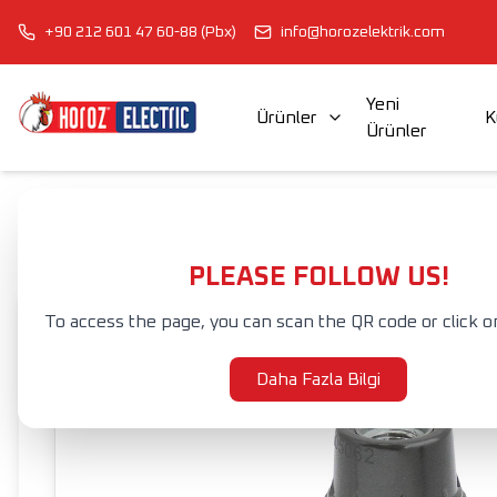
+90 212 601 47 60-88 (Pbx)
info@horozelektrik.com
Yeni
Ürünler
K
Ürünler
ŞERİT LED'LER, ADAPTÖRLER VE AKSESUARLAR
ELEKTRİK AKSESUAR VE EKİPMANLARI
Anasayfa
Ürünler
ELEKTRİK AKSESUAR VE EKİPMANLARI
DUYLA
PLEASE FOLLOW US!
To access the page, you can scan the QR code or click o
Daha Fazla Bilgi