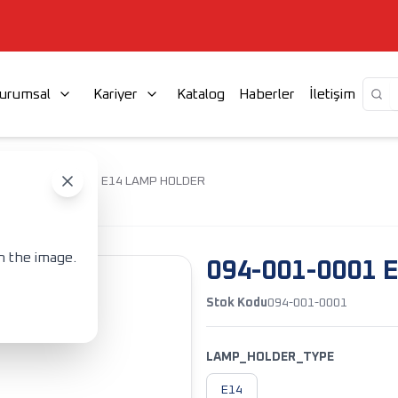
urumsal
Kariyer
Katalog
Haberler
İletişim
R
094-001-0001 E14 LAMP HOLDER
n the image.
094-001-0001 
Stok Kodu
094-001-0001
LAMP_HOLDER_TYPE
E14