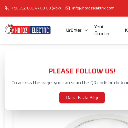
+90 212 601 47 60-88 (Pbx)
info@horozelektrik.com
Yeni
Ürünler
K
Ürünler
ŞERİT LED'LER, ADAPTÖRLER VE AKSESUARLAR
ELEKTRİK AKSESUAR VE EKİPMANLARI
Anasayfa
Ürünler
İÇ MEKAN AYDINLATMA
LED SIVA ALTI ARMA
PLEASE FOLLOW US!
To access the page, you can scan the QR code or click o
Daha Fazla Bilgi