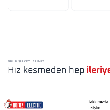
Exen
Horoz Aydınlatm
GRUP ŞIRKETLERIMIZ
Hız kesmeden hep
ileriy
Hakkımızda
İletişim