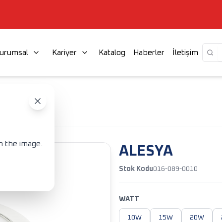
urumsal
Kariyer
Katalog
Haberler
İletişim
TÜR
ALESYA
n the image.
ALESYA
Stok Kodu
016-089-0010
WATT
10W
15W
20W