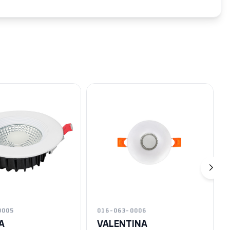
0005
016-063-0006
A
VALENTINA