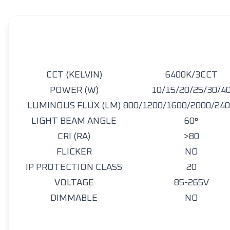
CCT (KELVIN)
6400K/3CCT
POWER (W)
10/15/20/25/30/4
LUMINOUS FLUX (LM)
800/1200/1600/2000/24
LIGHT BEAM ANGLE
60°
CRI (RA)
>80
FLICKER
NO
IP PROTECTION CLASS
20
VOLTAGE
85-265V
DIMMABLE
NO