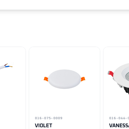
016-075-0009
016-044-
VIOLET
VANESS