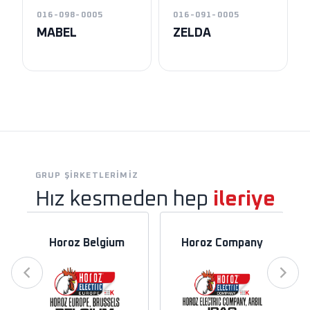
016-098-0005
016-091-0005
MABEL
ZELDA
GRUP ŞIRKETLERIMIZ
Hız kesmeden hep
ileriye
Horoz Belgium
Horoz Company