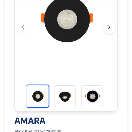
AMARA
Stok Kodu
016-079-0006