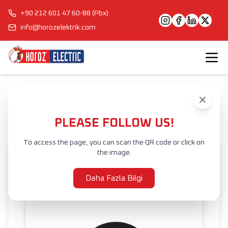
+90 212 601 47 60-88 (Pbx)
info@horozelektrik.com
Anasayfa
Ürünler
İÇ MEKAN AYDINLATMA
LED SIVA ALTI ARMATÜR
AMARA
PLEASE FOLLOW US!
To access the page, you can scan the QR code or click on
the image.
Daha Fazla Bilgi