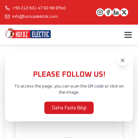
+90 212 601 47 60-88 (Pbx)
info@horozelektrik.com
Anasayfa
Ürünler
İÇ MEKAN AYDINLATMA
SIVA ALTI ARMATÜR
ANEMON
PLEASE FOLLOW US!
To access the page, you can scan the QR code or click on
the image.
Daha Fazla Bilgi