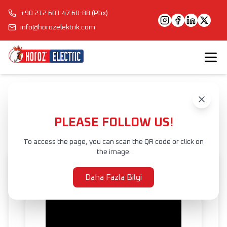
+90 212 601 47 60-88 (Pbx)
info@horozelektrik.com
Anasayfa
Ürünler
ŞERİT LED'LER, ADAPTÖRLER VE AKSESUARLAR
SU GEÇİRMEZ ŞERİT LED
AVON
PLEASE FOLLOW US!
To access the page, you can scan the QR code or click on
the image.
Daha Fazla Bilgi