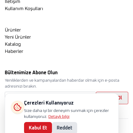
İletişim
Kullanım Koşulları
Ürünler
Yeni Ürünler
Katalog
Haberler
Bültenimize Abone Olun
Yeniliklerden ve kampanyalardan haberdar olmak için e-posta
adresinizi bırakın.
Abone Ol
Çerezleri Kullanıyoruz
Size daha iyi bir deneyim sunmak için çerezler
kullanıyoruz.
Detaylı bilgi
Kabul Et
Reddet
International
TR
EN
RU
Çerez Politikası
Gizlilik Politikası
Kullanım Koşulları
Kvkk