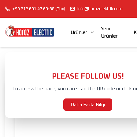
+90 212 601 47 60-88 (Pbx)
info@horozelektrik.com
Yeni
Ürünler
K
Ürünler
ŞERİT LED'LER, ADAPTÖRLER VE AKSESUARLAR
ELEKTRİK AKSESUAR VE EKİPMANLARI
Anasayfa
Ürünler
ŞERİT LED'LER, ADAPTÖRLER VE AKSESUARLA
PLEASE FOLLOW US!
To access the page, you can scan the QR code or click o
Daha Fazla Bilgi