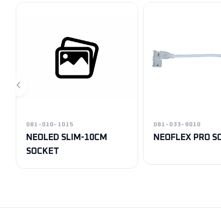
081-010-1015
081-033-9010
NEOLED SLIM-10CM
NEOFLEX PRO S
SOCKET