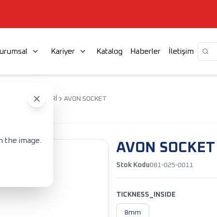
urumsal
Kariyer
Katalog
Haberler
İletişim
R
SOKET SETLERİ
AVON SOCKET
n the image.
AVON SOCKET
Stok Kodu
081-025-0011
TICKNESS_INSIDE
8mm