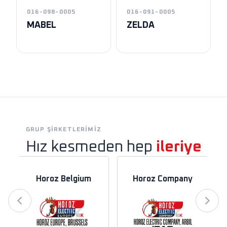
016-098-0005
016-091-0005
MABEL
ZELDA
GRUP ŞIRKETLERIMIZ
Hız kesmeden hep
ileriye
Horoz Belgium
Horoz Company