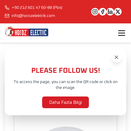
+90 212 601 47 60-88 (Pbx)
info@horozelektrik.com
Anasayfa
Ürünler
İÇ MEKAN AYDINLATMA
LED SIVA ALTI ARMATÜR
BIANCA
PLEASE FOLLOW US!
To access the page, you can scan the QR code or click on
the image.
Daha Fazla Bilgi