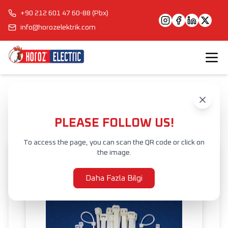
+90 212 601 47 60-88 (Pbx)
info@horozelektrik.com
Anasayfa
Ürünler
ELEKTRİK AKSESUAR VE EKİPMANLARI
KABLO BAĞI
CABLE TIE
PLEASE FOLLOW US!
To access the page, you can scan the QR code or click on
the image.
Daha Fazla Bilgi