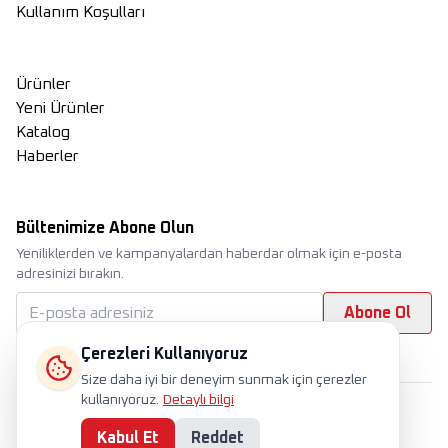
Kullanım Koşulları
Ürünler
Yeni Ürünler
Katalog
Haberler
Bültenimize Abone Olun
Yeniliklerden ve kampanyalardan haberdar olmak için e-posta
adresinizi bırakın.
Abone Ol
Çerezleri Kullanıyoruz
Size daha iyi bir deneyim sunmak için çerezler
kullanıyoruz.
Detaylı bilgi
International
TR
EN
RU
Çerez Politikası
Gizlilik Politikası
Kullanım Koşulları
Kvkk
Kabul Et
Reddet
©
Tüm hakları saklıdır. 2025 Horoz Elektrik