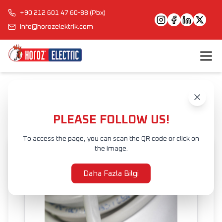
+90 212 601 47 60-88 (Pbx)
info@horozelektrik.com
Anasayfa
Ürünler
ELEKTRİK AKSESUAR VE EKİPMANLARI
KABLOLAR
UTP ETHERNET KABLOSU
CAT
PLEASE FOLLOW US!
To access the page, you can scan the QR code or click on
the image.
Daha Fazla Bilgi