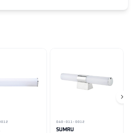
0012
040-011-0012
R
SUMRU