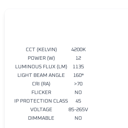
CCT (KELVIN)
4200K
POWER (W)
12
LUMINOUS FLUX (LM)
1135
LIGHT BEAM ANGLE
160°
CRI (RA)
>70
FLICKER
NO
IP PROTECTION CLASS
45
VOLTAGE
85-265V
DIMMABLE
NO