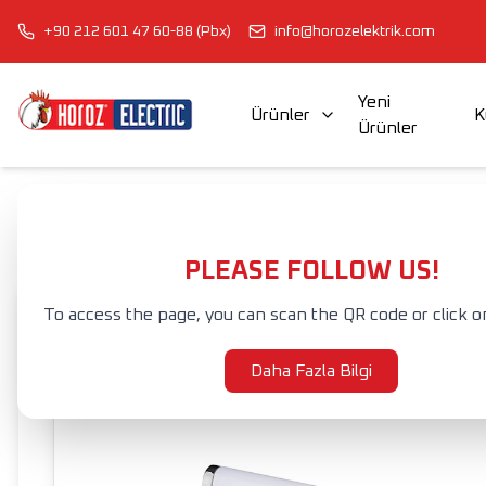
+90 212 601 47 60-88 (Pbx)
info@horozelektrik.com
Yeni
Ürünler
K
Ürünler
ŞERİT LED'LER, ADAPTÖRLER VE AKSESUARLAR
ELEKTRİK AKSESUAR VE EKİPMANLARI
Anasayfa
Ürünler
İÇ MEKAN AYDINLATMA
LED TABLO VE AYNA A
PLEASE FOLLOW US!
To access the page, you can scan the QR code or click o
Daha Fazla Bilgi