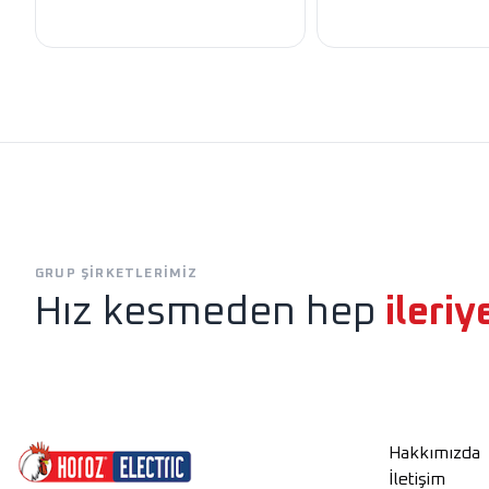
Exen
Horoz Aydınlatm
GRUP ŞIRKETLERIMIZ
Hız kesmeden hep
ileriy
Hakkımızda
İletişim