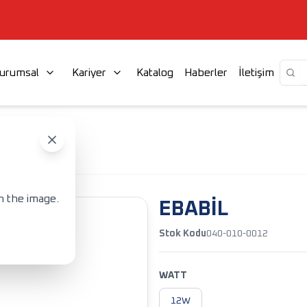
urumsal
Kariyer
Katalog
Haberler
İletişim
PLİĞİ
EBABİL
n the image.
EBABİL
Stok Kodu
040-010-0012
WATT
12W