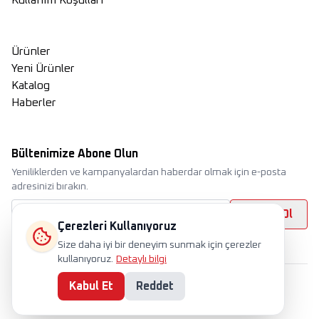
Ürünler
Yeni Ürünler
Katalog
Haberler
Bültenimize Abone Olun
Yeniliklerden ve kampanyalardan haberdar olmak için e-posta
adresinizi bırakın.
Abone Ol
Çerezleri Kullanıyoruz
Size daha iyi bir deneyim sunmak için çerezler
kullanıyoruz.
Detaylı bilgi
Kabul Et
Reddet
International
TR
EN
RU
Çerez Politikası
Gizlilik Politikası
Kullanım Koşulları
Kvkk
©
Tüm hakları saklıdır. 2025 Horoz Elektrik