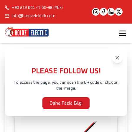
+90 212 601 47 60-88 (Pbx)
info@horozelektrik.com
Anasayfa
Ürünler
ELEKTRİK AKSESUAR VE EKİPMANLARI
KONNEKTÖRLER
FIRAT&KARASU CONNECTOR
PLEASE FOLLOW US!
To access the page, you can scan the QR code or click on
the image.
Daha Fazla Bilgi