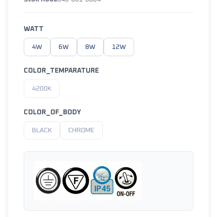
WATT
4W
6W
8W
12W
COLOR_TEMPARATURE
4200K
COLOR_OF_BODY
BLACK
CHROME