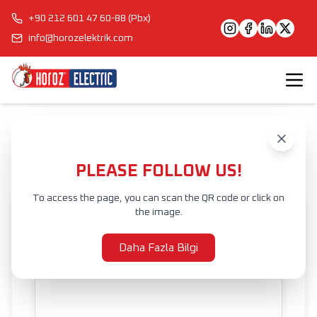
+90 212 601 47 60-88 (Pbx)
info@horozelektrik.com
Anasayfa
Ürünler
İÇ MEKAN AYDINLATMA
LED TABLO VE AYNA APLİĞİ
FLAMİNGO
PLEASE FOLLOW US!
To access the page, you can scan the QR code or click on
the image.
Daha Fazla Bilgi