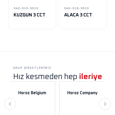
040-019-0010
040-018-0010
KUZGUN 3 CCT
ALACA 3 CCT
GRUP ŞIRKETLERIMIZ
Hız kesmeden hep
ileriye
Horoz Belgium
Horoz Company