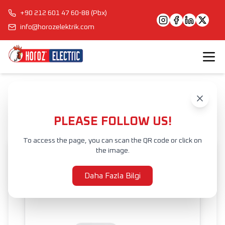
+90 212 601 47 60-88 (Pbx)
info@horozelektrik.com
Anasayfa
Ürünler
ELEKTRİK AKSESUAR VE EKİPMANLARI
KAPI ZİLLERİ
FUJIA
PLEASE FOLLOW US!
To access the page, you can scan the QR code or click on
the image.
Daha Fazla Bilgi