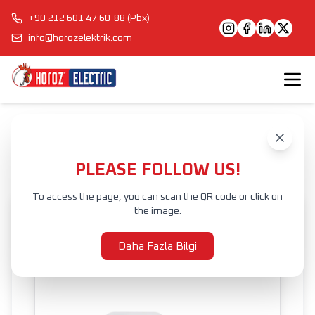
+90 212 601 47 60-88 (Pbx)
info@horozelektrik.com
Anasayfa
Ürünler
ELEKTRİK AKSESUAR VE EKİPMANLARI
KAPI ZİLLERİ
FUJID
PLEASE FOLLOW US!
To access the page, you can scan the QR code or click on
the image.
Daha Fazla Bilgi