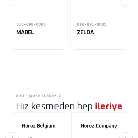
016-098-0005
016-091-0005
MABEL
ZELDA
GRUP ŞIRKETLERIMIZ
Hız kesmeden hep
ileriye
Horoz Belgium
Horoz Company