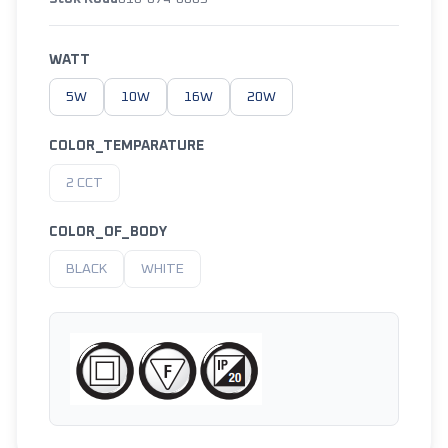
WATT
5W
10W
16W
20W
COLOR_TEMPARATURE
2 CCT
COLOR_OF_BODY
BLACK
WHITE