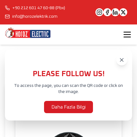
+90 212 601 47 60-88 (Pbx)
info@horozelektrik.com
Anasayfa
Ürünler
İÇ MEKAN AYDINLATMA
LED SIVA ALTI ARMATÜR
HARLEY
PLEASE FOLLOW US!
To access the page, you can scan the QR code or click on
the image.
Daha Fazla Bilgi