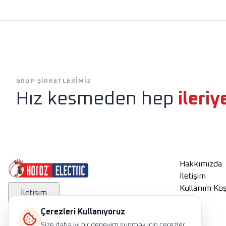
Exen
Horoz Aydınlatm
GRUP ŞIRKETLERIMIZ
Hız kesmeden hep
ileriy
Hakkımızda
İletişim
Kullanım Koş
İletişim
Çerezleri Kullanıyoruz
Size daha iyi bir deneyim sunmak için çerezler