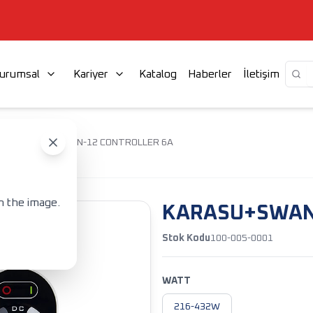
urumsal
Kariyer
Katalog
Haberler
İletişim
A
KARASU+SWAN-12 CONTROLLER 6A
n the image.
KARASU+SWAN
Stok Kodu
100-005-0001
WATT
216-432W