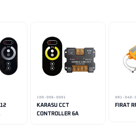
100-006-0001
081-040-
12
KARASU CCT
FIRAT R
A
CONTROLLER 6A