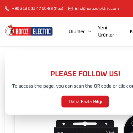
+90 212 601 47 60-88 (Pbx)
info@horozelektrik.com
Yeni
Ürünler
K
Ürünler
ŞERİT LED'LER, ADAPTÖRLER VE AKSESUARLAR
ELEKTRİK AKSESUAR VE EKİPMANLARI
Anasayfa
Ürünler
IŞIK KONTROLCÜLERİ
RGB UZAKTAN KUMAND
PLEASE FOLLOW US!
To access the page, you can scan the QR code or click o
Daha Fazla Bilgi