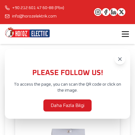
+90 212 601 47 60-88 (Pbx)
info@horozelektrik.com
Anasayfa
Ürünler
İÇ MEKAN AYDINLATMA
TAVAN ARMATÜRLERİ
TAVAN ARMATÜRÜ
KEMER
PLEASE FOLLOW US!
To access the page, you can scan the QR code or click on
the image.
Daha Fazla Bilgi