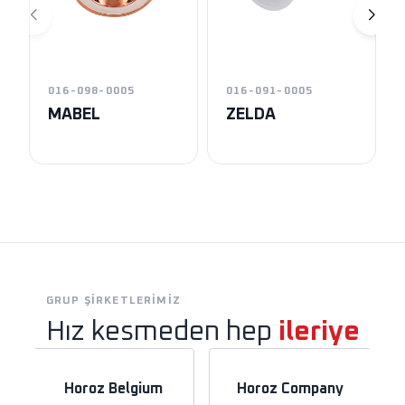
016-098-0005
016-091-0005
MABEL
ZELDA
GRUP ŞIRKETLERIMIZ
Hız kesmeden hep
ileriye
Horoz Belgium
Horoz Company