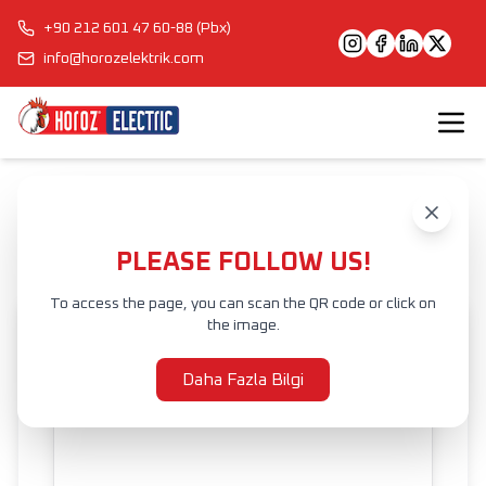
+90 212 601 47 60-88 (Pbx)
info@horozelektrik.com
Anasayfa
Ürünler
İÇ MEKAN AYDINLATMA
LED SIVA ALTI ARMATÜR
LOGAN
PLEASE FOLLOW US!
To access the page, you can scan the QR code or click on
the image.
Daha Fazla Bilgi