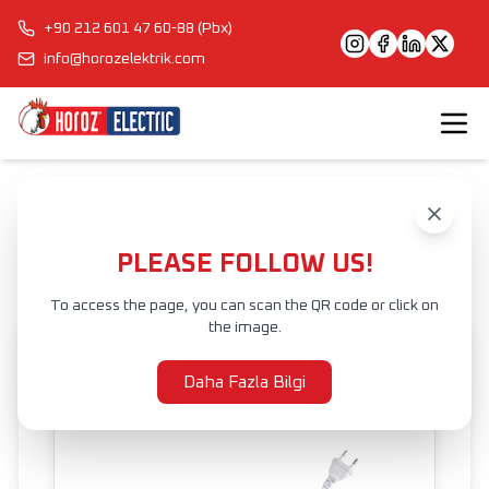
+90 212 601 47 60-88 (Pbx)
info@horozelektrik.com
Anasayfa
Ürünler
ŞERİT LED'LER, ADAPTÖRLER VE AKSESUARLAR
SOKET SETLERİ
NEOFLEX SOCKET
PLEASE FOLLOW US!
To access the page, you can scan the QR code or click on
the image.
Daha Fazla Bilgi