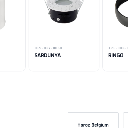
015-017-0050
121-001-
SARDUNYA
RINGO
a
Horoz Azerbaycan
Horoz Belgium