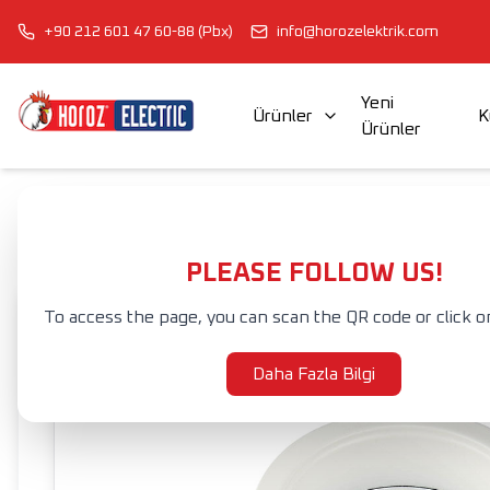
+90 212 601 47 60-88 (Pbx)
info@horozelektrik.com
Yeni
Ürünler
K
Ürünler
ŞERİT LED'LER, ADAPTÖRLER VE AKSESUARLAR
ELEKTRİK AKSESUAR VE EKİPMANLARI
Anasayfa
Ürünler
İÇ MEKAN AYDINLATMA
SIVA ALTI ARMATÜR
PLEASE FOLLOW US!
To access the page, you can scan the QR code or click o
Daha Fazla Bilgi