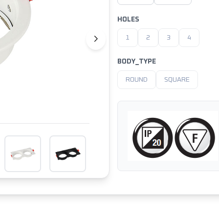
HOLES
1
2
3
4
BODY_TYPE
ROUND
SQUARE