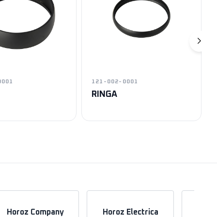
0001
121-002-0001
RINGA
Horoz Company
Horoz Electrica
Hor