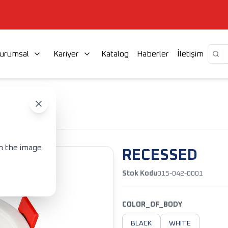
urumsal
Kariyer
Katalog
Haberler
İletişim
RECESSED
n the image.
RECESSED
Stok Kodu
015-042-0001
COLOR_OF_BODY
BLACK
WHITE