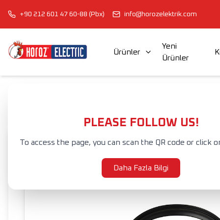
+90 212 601 47 60-88 (Pbx)
info@horozelektrik.com
Yeni
Ürünler
K
Ürünler
ŞERİT LED'LER, ADAPTÖRLER VE AKSESUARLAR
ELEKTRİK AKSESUAR VE EKİPMANLARI
Anasayfa
Ürünler
İÇ MEKAN AYDINLATMA
SIVA ALTI ARMATÜR
PLEASE FOLLOW US!
To access the page, you can scan the QR code or click o
Daha Fazla Bilgi