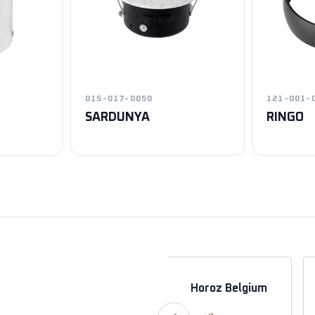
015-017-0050
121-001-
SARDUNYA
RINGO
a
Horoz Azerbaycan
Horoz Belgium