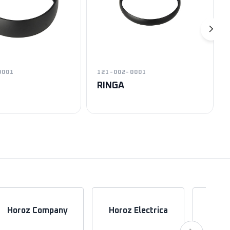
0001
121-002-0001
RINGA
Horoz Company
Horoz Electrica
Hor