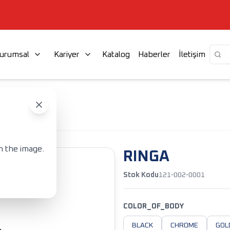
urumsal
Kariyer
Katalog
Haberler
İletişim
RINGA
n the image.
RINGA
Stok Kodu
121-002-0001
COLOR_OF_BODY
BLACK
CHROME
GOL