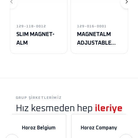
129-118-0012
129-016-0001
SLIM MAGNET-
MAGNETALM
ALM
ADJUSTABLE
MILKY
GRUP ŞIRKETLERIMIZ
Hız kesmeden hep
ileriye
Horoz Belgium
Horoz Company