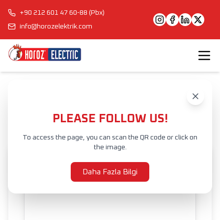
+90 212 601 47 60-88 (Pbx)
info@horozelektrik.com
Anasayfa
Ürünler
İÇ MEKAN AYDINLATMA
RAYLI AYDINLATMA SİSTEMİ
LED MAGNET AYDINLATMA
SLIM MAGNET-R2
PLEASE FOLLOW US!
To access the page, you can scan the QR code or click on
the image.
Daha Fazla Bilgi