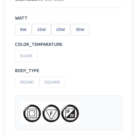
WATT
8W
16W
20W
30W
COLOR_TEMPARATURE
6400K
BODY_TYPE
ROUND
SQUARE