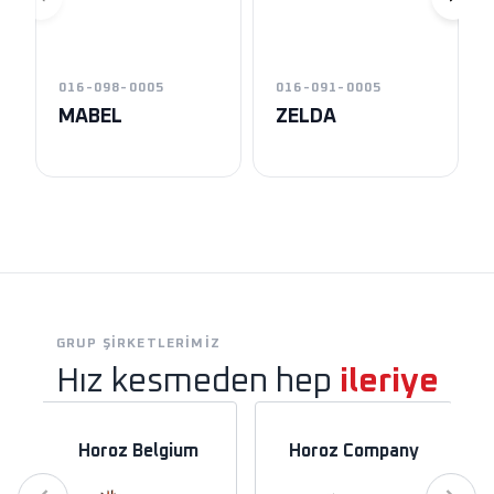
016-098-0005
016-091-0005
MABEL
ZELDA
GRUP ŞIRKETLERIMIZ
Hız kesmeden hep
ileriye
Horoz Belgium
Horoz Company