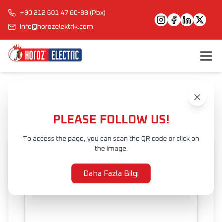
+90 212 601 47 60-88 (Pbx)
info@horozelektrik.com
Anasayfa
Ürünler
İÇ MEKAN AYDINLATMA
LED SIVA ALTI ARMATÜR
STELLA
PLEASE FOLLOW US!
To access the page, you can scan the QR code or click on
the image.
Daha Fazla Bilgi