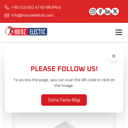
+90 212 601 47 60-88 (Pbx)
info@horozelektrik.com
Anasayfa
Ürünler
İÇ MEKAN AYDINLATMA
LED DUVAR APLİĞİ
TRUVA
PLEASE FOLLOW US!
To access the page, you can scan the QR code or click on
the image.
Daha Fazla Bilgi