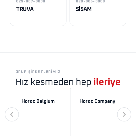
029-007-0008
029-006-0008
TRUVA
SİSAM
GRUP ŞIRKETLERIMIZ
Hız kesmeden hep
ileriye
Horoz Belgium
Horoz Company