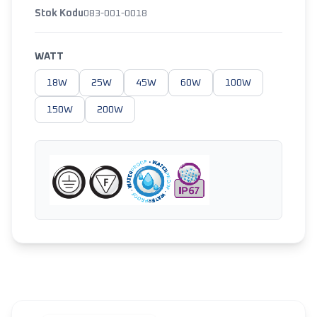
Stok Kodu
083-001-0018
WATT
18W
25W
45W
60W
100W
150W
200W