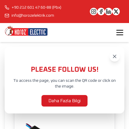
+90 212 601 47 60-88 (Pbx)
info@horozelektrik.com
Anasayfa
Ürünler
ŞERİT LED'LER, ADAPTÖRLER VE AKSESUARLAR
LED ADAPTÖRLER
VESTA
PLEASE FOLLOW US!
To access the page, you can scan the QR code or click on
the image.
Daha Fazla Bilgi