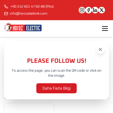
+90 212 601 47 60-88 (Pbx)
info@horozelektrik.com
Anasayfa
Ürünler
IŞIK KONTROLCÜLERİ
RGB SİNYAL YÜKSELTİCİ
PLEASE FOLLOW US!
RGB SİNYAL YÜKSELTİCİ
To access the page, you can scan the QR code or click on
the image.
Ürünler
Daha Fazla Bilgi
Filtrele