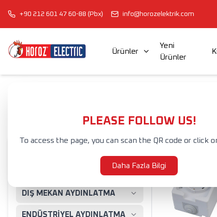
+90 212 601 47 60-88 (Pbx)
info@horozelektrik.com
Yeni
Ürünler
K
Ürünler
ŞERİT LED'LER, ADAPTÖRLER VE AKSESUARLAR
ELEKTRİK AKSESUAR VE EKİPMANLARI
Anasayfa
Ürünler
ELEKTRİK AKSESUAR VE EKİPMANLARI
ANAHT
ANAHTAR & PRİZ GRUPLARI
PLEASE FOLLOW US!
To access the page, you can scan the QR code or click o
AMPULLER
Daha Fazla Bilgi
İÇ MEKAN AYDINLATMA
DIŞ MEKAN AYDINLATMA
ENDÜSTRİYEL AYDINLATMA