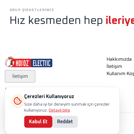
Exen
Horoz Aydınlatm
GRUP ŞIRKETLERIMIZ
Hız kesmeden hep
ileriy
Hakkımızda
İletişim
Kullanım Koş
İletişim
Çerezleri Kullanıyoruz
Size daha iyi bir deneyim sunmak için çerezler
kullanıyoruz.
Detaylı bilgi
Kabul Et
Reddet
International
TR
EN
RU