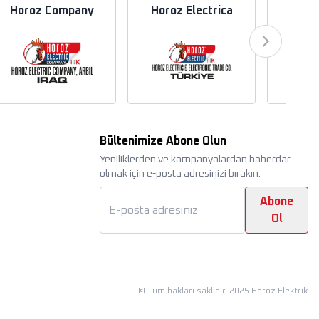
Horoz Company
Horoz Electrica
Hor
Bültenimize Abone Olun
Yeniliklerden ve kampanyalardan haberdar
olmak için e-posta adresinizi bırakın.
Abone
Ol
©
Tüm hakları saklıdır. 2025 Horoz Elektrik