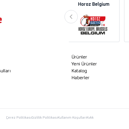
a
Horoz Azerbaycan
Horoz Belgium
e
Ürünler
Yeni Ürünler
ulları
Katalog
Haberler
Çerez Politikası
Gizlilik Politikası
Kullanım Koşulları
Kvkk