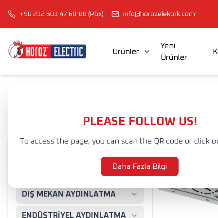
+90 212 601 47 60-88 (Pbx)
info@horozelektrik.com
Yeni
Ürünler
K
Ürünler
ŞERİT LED'LER, ADAPTÖRLER VE AKSESUARLAR
ELEKTRİK AKSESUAR VE EKİPMANLARI
Anasayfa
Ürünler
ELEKTRİK AKSESUAR VE EKİPMANLARI
TRAN
TRANSFORMER
PLEASE FOLLOW US!
To access the page, you can scan the QR code or click o
AMPULLER
Daha Fazla Bilgi
İÇ MEKAN AYDINLATMA
DIŞ MEKAN AYDINLATMA
ENDÜSTRİYEL AYDINLATMA