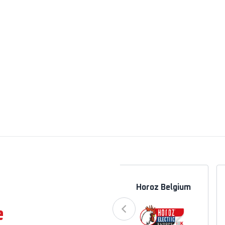
a
Horoz Azerbaycan
Horoz Belgium
e