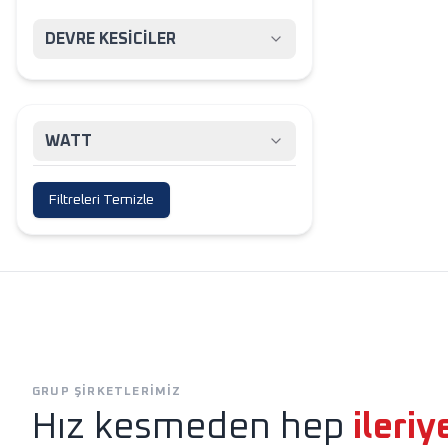
DEVRE KESİCİLER
WATT
Filtreleri Temizle
Exen
Horoz Aydınlatm
GRUP ŞIRKETLERIMIZ
Hız kesmeden hep
ileriy