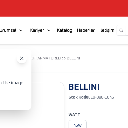
urumsal
Kariyer
Katalog
Haberler
İletişim
LED LINEER SARKIT ARMATÜRLER
BELLINI
n the image.
BELLINI
Stok Kodu
019-080-1045
WATT
45W