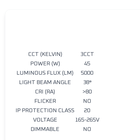
CCT (KELVIN)
3CCT
POWER (W)
45
LUMINOUS FLUX (LM)
5000
LIGHT BEAM ANGLE
38°
CRI (RA)
>80
FLICKER
NO
IP PROTECTION CLASS
20
VOLTAGE
165-265V
DIMMABLE
NO