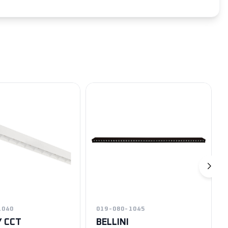
1040
019-080-1045
Y CCT
BELLINI