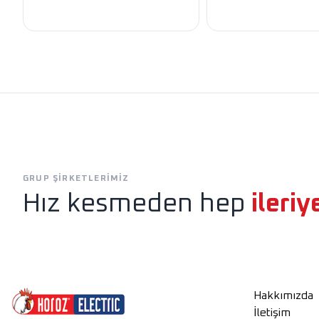
Exen
Horoz Aydınlatm
GRUP ŞIRKETLERIMIZ
Hız kesmeden hep
ileriy
Hakkımızda
İletişim