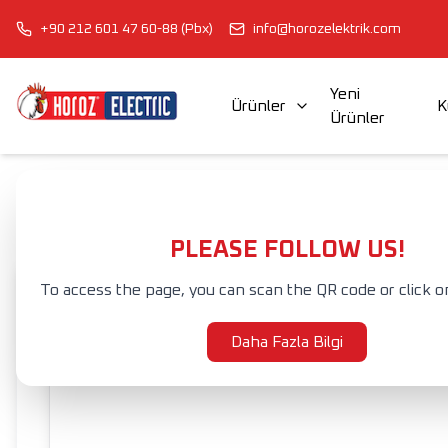
+90 212 601 47 60-88 (Pbx)
info@horozelektrik.com
Yeni
Ürünler
K
Ürünler
ŞERİT LED'LER, ADAPTÖRLER VE AKSESUARLAR
ELEKTRİK AKSESUAR VE EKİPMANLARI
Anasayfa
Ürünler
İÇ MEKAN AYDINLATMA
SARKIT AYDINLATMA
PLEASE FOLLOW US!
To access the page, you can scan the QR code or click o
Daha Fazla Bilgi