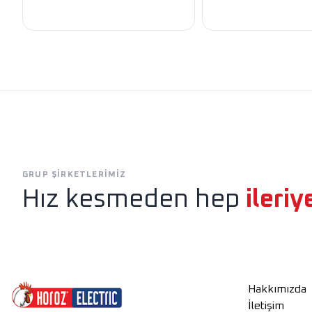
Exen
Horoz Aydınlatm
GRUP ŞIRKETLERIMIZ
Hız kesmeden hep
ileriy
Hakkımızda
İletişim