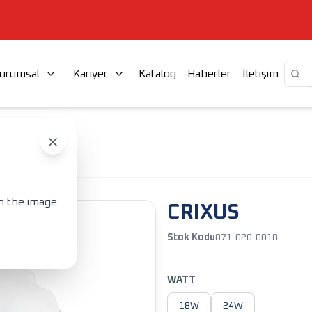
urumsal
Kariyer
Katalog
Haberler
İletişim
ATÜRLER
CRIXUS
n the image.
CRIXUS
Stok Kodu
071-020-0018
WATT
18W
24W