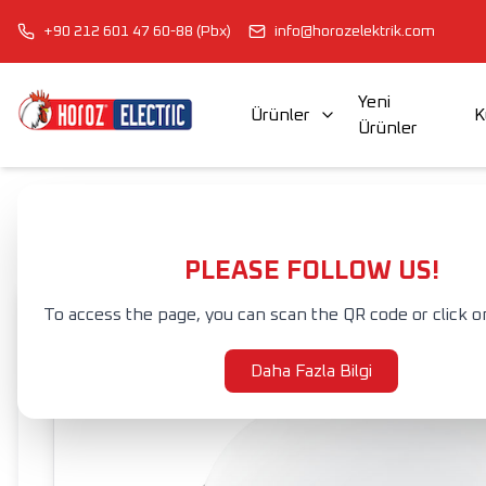
+90 212 601 47 60-88 (Pbx)
info@horozelektrik.com
Yeni
Ürünler
K
Ürünler
ŞERİT LED'LER, ADAPTÖRLER VE AKSESUARLAR
ELEKTRİK AKSESUAR VE EKİPMANLARI
Anasayfa
Ürünler
DIŞ MEKAN AYDINLATMA
LED NEMLİYER ARM
PLEASE FOLLOW US!
To access the page, you can scan the QR code or click o
Daha Fazla Bilgi