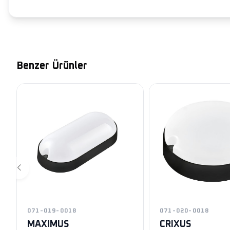
Benzer Ürünler
071-019-0018
071-020-0018
MAXIMUS
CRIXUS