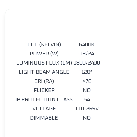
CCT (KELVIN)
6400K
POWER (W)
18/24
LUMINOUS FLUX (LM)
1800/2400
LIGHT BEAM ANGLE
120°
CRI (RA)
>70
FLICKER
NO
IP PROTECTION CLASS
54
VOLTAGE
110-265V
DIMMABLE
NO