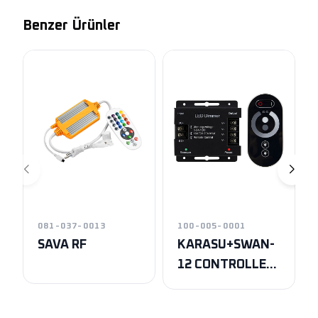
Benzer Ürünler
081-037-0013
100-005-0001
SAVA RF
KARASU+SWAN-
12 CONTROLLER
6A