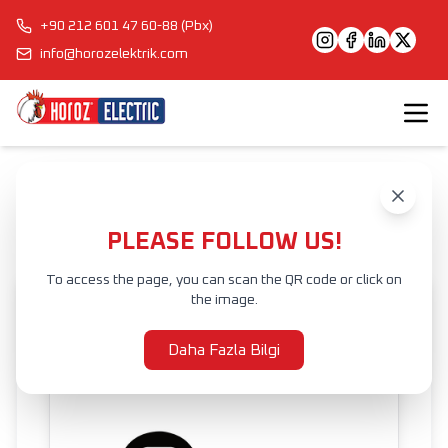
+90 212 601 47 60-88 (Pbx)
info@horozelektrik.com
Anasayfa
Ürünler
IŞIK KONTROLCÜLERİ
RGB UZAKTAN KUMANDA
KARASU CCT CONTROLLER 6A
PLEASE FOLLOW US!
To access the page, you can scan the QR code or click on
the image.
Daha Fazla Bilgi