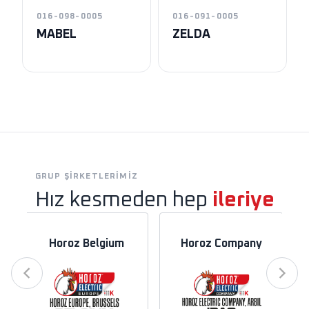
016-098-0005
016-091-0005
MABEL
ZELDA
GRUP ŞIRKETLERIMIZ
Hız kesmeden hep
ileriye
Horoz Belgium
Horoz Company