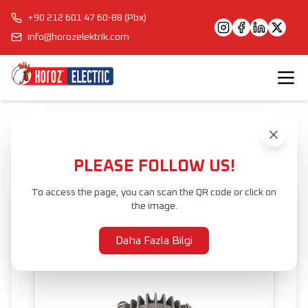
+90 212 601 47 60-88 (Pbx)
info@horozelektrik.com
Anasayfa
Ürünler
İÇ MEKAN AYDINLATMA
LED SIVA ALTI ARMATÜR
MABEL
PLEASE FOLLOW US!
To access the page, you can scan the QR code or click on
the image.
Daha Fazla Bilgi