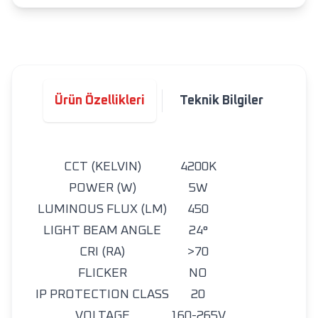
Ürün Özellikleri
Teknik Bilgiler
CCT (KELVIN)
4200K
POWER (W)
5W
LUMINOUS FLUX (LM)
450
LIGHT BEAM ANGLE
24°
CRI (RA)
>70
FLICKER
NO
IP PROTECTION CLASS
20
VOLTAGE
160-265V