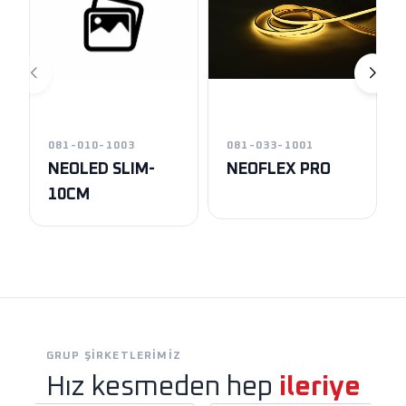
081-010-1003
081-033-1001
NEOLED SLIM-
NEOFLEX PRO
10CM
GRUP ŞIRKETLERIMIZ
Hız kesmeden hep
ileriye