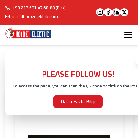
+90 212 601 47 60-88 (Pbx)
info@horozelektrik.com
Anasayfa
Ürünler
ŞERİT LED'LER, ADAPTÖRLER VE AKSESUARLAR
SU GEÇİRMEZ ŞERİT LED
NEOFLEX PRO
PLEASE FOLLOW US!
To access the page, you can scan the QR code or click on the ima
Daha Fazla Bilgi