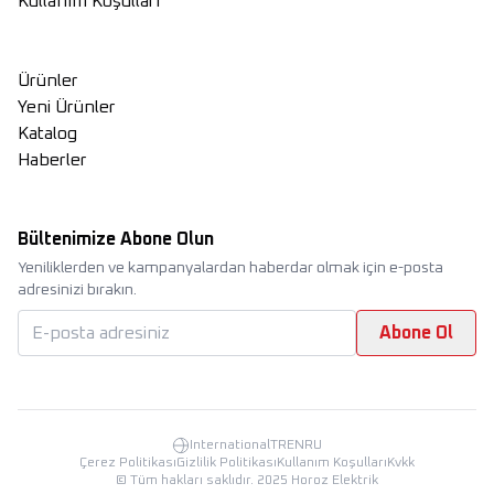
Kullanım Koşulları
Ürünler
Yeni Ürünler
Katalog
Haberler
Bültenimize Abone Olun
Yeniliklerden ve kampanyalardan haberdar olmak için e-posta
adresinizi bırakın.
Abone Ol
International
TR
EN
RU
Çerez Politikası
Gizlilik Politikası
Kullanım Koşulları
Kvkk
©
Tüm hakları saklıdır. 2025 Horoz Elektrik