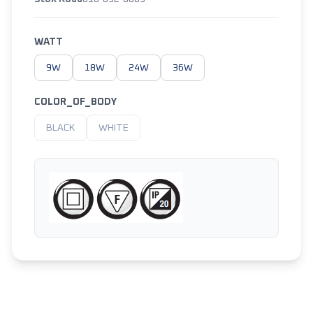
WATT
9W
18W
24W
36W
COLOR_OF_BODY
BLACK
WHITE