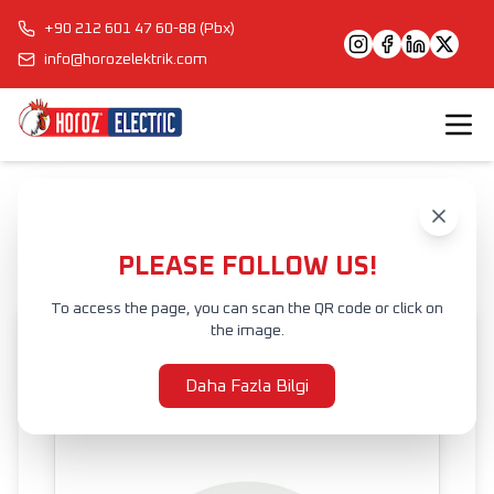
+90 212 601 47 60-88 (Pbx)
info@horozelektrik.com
Anasayfa
Ürünler
İÇ MEKAN AYDINLATMA
LED SIVA ALTI ARMATÜR
PAULA 3CCT
PLEASE FOLLOW US!
To access the page, you can scan the QR code or click on
the image.
Daha Fazla Bilgi