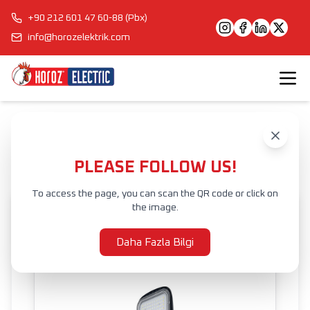
+90 212 601 47 60-88 (Pbx)
info@horozelektrik.com
Anasayfa
Ürünler
DIŞ MEKAN AYDINLATMA
LED SOKAK LAMBALARI
LED SOKAK LAMBASI
TEXAS
PLEASE FOLLOW US!
To access the page, you can scan the QR code or click on
the image.
Daha Fazla Bilgi