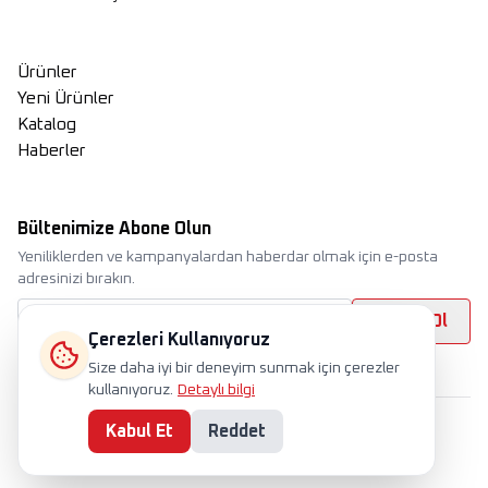
Ürünler
Yeni Ürünler
Katalog
Haberler
Bültenimize Abone Olun
Yeniliklerden ve kampanyalardan haberdar olmak için e-posta
adresinizi bırakın.
Abone Ol
Çerezleri Kullanıyoruz
Size daha iyi bir deneyim sunmak için çerezler
kullanıyoruz.
Detaylı bilgi
Kabul Et
Reddet
International
TR
EN
RU
Çerez Politikası
Gizlilik Politikası
Kullanım Koşulları
Kvkk
©
Tüm hakları saklıdır. 2025 Horoz Elektrik