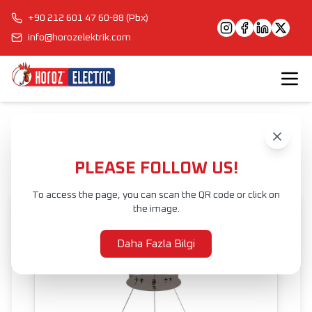
+90 212 601 47 60-88 (Pbx)
info@horozelektrik.com
Anasayfa
Ürünler
İÇ MEKAN AYDINLATMA
SARKIT AYDINLATMA
LED SARKIT AVİZELER
VIONA 3 CCT
PLEASE FOLLOW US!
To access the page, you can scan the QR code or click on
the image.
Daha Fazla Bilgi