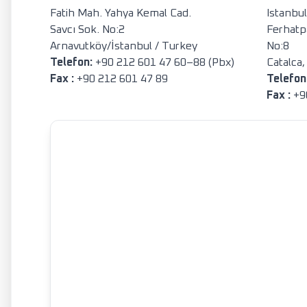
Fatih Mah. Yahya Kemal Cad.
Istanbu
Savcı Sok. No:2
Ferhatp
Arnavutköy/İstanbul / Turkey
No:8
Telefon
:
+90 212 601 47 60–88 (Pbx)
Catalca,
Fax :
+90 212 601 47 89
Telefon
Fax :
+90