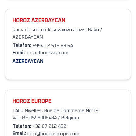
HOROZ AZERBAYCAN
Ramani ,'sütçülük' sowxozu arazisi Bakü /
AZERBAYCAN
Telefon
:
+994 12 515 88 64
Email:
info@horozaz.com
AZERBAYCAN
HOROZ EUROPE
1400 Nivelles, Rue de Commerce No:12
Vat: BE 0598908484 / Belgium
Telefon
:
+32 67 212 432
Email:
info@horozeurope.com