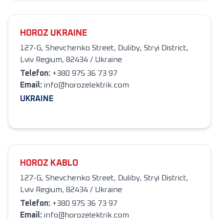
HOROZ UKRAINE
127-G, Shevchenko Street, Duliby, Stryi District,
Lviv Regium, 82434 / Ukraine
Telefon
:
+380 975 36 73 97
Email:
info@horozelektrik.com
UKRAINE
HOROZ KABLO
127-G, Shevchenko Street, Duliby, Stryi District,
Lviv Regium, 82434 / Ukraine
Telefon
:
+380 975 36 73 97
Email:
info@horozelektrik.com