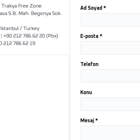
l Trakya Free Zone
Ad Soyad
*
asa S.B. Mah. Begonya Sok.
 Istanbul / Turkey
:
+90 212 786 62 20 (Pbx)
E-posta
*
 212 786 62 19
Telefon
Konu
Mesaj
*