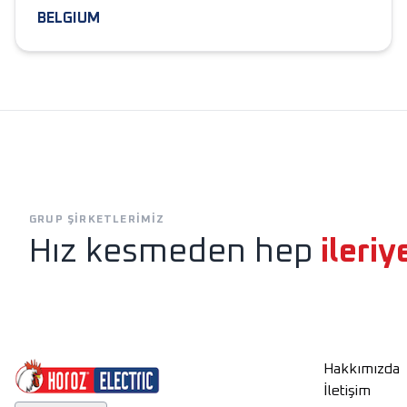
BELGIUM
Exen
Horoz Aydınlatm
GRUP ŞIRKETLERIMIZ
Hız kesmeden hep
ileriy
Hakkımızda
İletişim