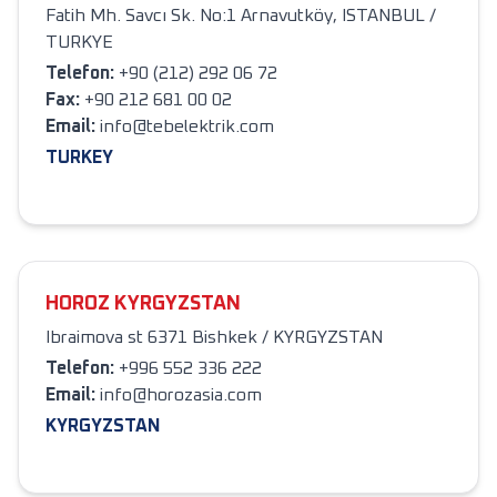
Fatih Mh. Savcı Sk. No:1 Arnavutköy, ISTANBUL /
TURKYE
Telefon
:
+90 (212) 292 06 72
Fax:
+90 212 681 00 02
Email:
info@tebelektrik.com
TURKEY
HOROZ KYRGYZSTAN
Ibraimova st 6371 Bishkek / KYRGYZSTAN
Telefon
:
+996 552 336 222
Email:
info@horozasia.com
KYRGYZSTAN