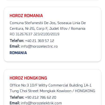
HOROZ ROMANIA
Comuna Stefanestii De Jos, Soseaua Linia De
Centura, Nr.2G, Corp F, Judet Ilfov / Romania
RO 31267637 J23/2100/2019
Telefon
:
+40 21 369 57 12
Email:
info@horozelectric.ro
ROMANIA
HOROZ HONGKONG
Office No:3 10/F Witty Commercial Building 1A-1
Tung Choi Street Mongkak Kowloon / HONGKONG
Telefon
:
+90 212 786 62 20
Email:
info@horozelektrik.com