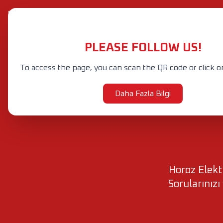
+90 212 601 47 60-88 (Pbx)
info@horozelektrik.com
PLEASE FOLLOW US!
Yeni
Ürünler
K
Ürünler
ŞERİT LED'LER, ADAPTÖRLER VE AKSESUARLAR
ELEKTRİK AKSESUAR VE EKİPMANLARI
To access the page, you can scan the QR code or click o
Daha Fazla Bilgi
Horoz Elektr
Sorularınızı