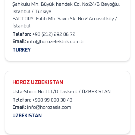
Şahkulu Mh. Büyük hendek Cd. No:24/B Beyoğlu,
İstanbul / Türkiye
FACTORY: Fatih Mh. Savcı Sk. No:2 Arnavutköy /
İstanbul
Telefon
:
+90 (212) 292 06 72
Email:
info@horozelektrik.com.tr
TURKEY
HOROZ UZBEKISTAN
Usta-Shirin No 111/D Taşkent / ÖZBEKISTAN
Telefon
:
+998 99 090 30 43
Email:
info@horozasia.com
UZBEKISTAN