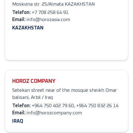
Moskvina str. 25/Almata KAZAKHSTAN
Telefon
:
+7 708 258 64 91
Email:
info@horozasia.com
KAZAKHSTAN
HOROZ COMPANY
Setekan street near of the mosque sheıkh Omar
balısani, Arbil / Iraq
Telefon
:
+964 750 402 79 60, +964 750 832 26 14
Email:
info@horozcompany.com
IRAQ