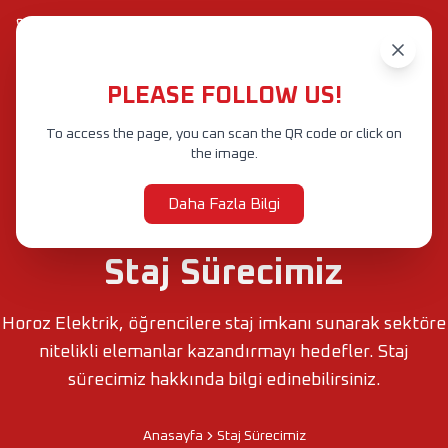
+90 212 601 47 60-88 (Pbx)
info@horozelektrik.com
PLEASE FOLLOW US!
To access the page, you can scan the QR code or click on
the image.
Daha Fazla Bilgi
Staj Sürecimiz
Horoz Elektrik, öğrencilere staj imkanı sunarak sektöre
nitelikli elemanlar kazandırmayı hedefler. Staj
sürecimiz hakkında bilgi edinebilirsiniz.
Anasayfa
Staj Sürecimiz