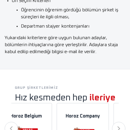
Ön Seçim Kriterleri
Öğrencinin öğrenim gördüğü bölümün şirket iş
süreçleri ile ilgili olması,
Departman stajyer kontenjanları
Yukarıdaki kriterlere göre uygun bulunan adaylar,
bölümlerin ihtiyaçlarına göre yerleştirilir. Adaylara staja
kabul edilip edilmediği bilgisi e-mail ile verilir.
GRUP ŞIRKETLERIMIZ
Hız kesmeden hep
ileriye
lectrica
Horoz France
Horoz German