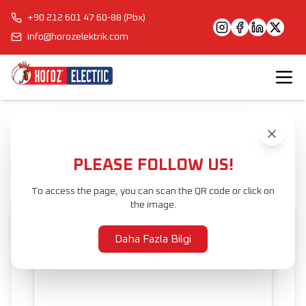
+90 212 601 47 60-88 (Pbx)
info@horozelektrik.com
Anasayfa
Ürünler
İÇ MEKAN AYDINLATMA
TAVAN ARMATÜRLERİ
LED DEKORATİF TAVAN ARMATÜRLERİ
GALA-48 3CCT
PLEASE FOLLOW US!
To access the page, you can scan the QR code or click on
the image.
Daha Fazla Bilgi